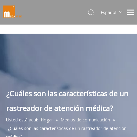
Español
Dansk
norsk språk
한국어
日本語
Italiano
Deutsch
Português
Pусский
Français
¿Cuáles son las características de un
简体中文
rastreador de atención médica?
English
Usted está aquí:
Hogar
»
Medios de comunicación
»
¿Cuáles son las características de un rastreador de atención
médica?