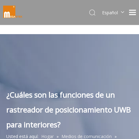
Español
Dansk
norsk språk
한국어
日本語
Italiano
Deutsch
Português
Pусский
Français
¿Cuáles son las funciones de un
简体中文
rastreador de posicionamiento UWB
English
para interiores?
Usted está aquí:
Hogar
»
Medios de comunicación
»