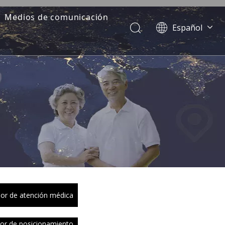
Medios de comunicación
Español
Dansk
norsk språk
한국어
日本語
Italiano
Deutsch
Português
Pусский
Français
简体中文
English
or de atención médica
or de posicionamiento