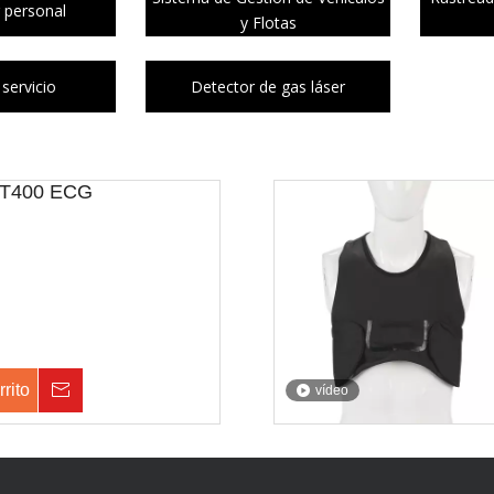
 personal
y Flotas
servicio
Detector de gas láser
MT400 ECG
rrito
Consulta
vídeo