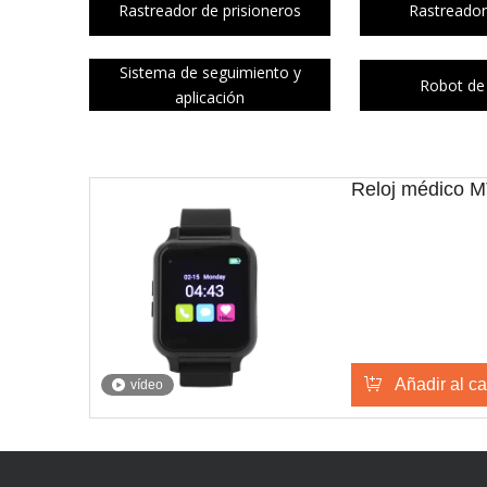
Rastreador de prisioneros
Rastreador
Sistema de seguimiento y
Robot de 
aplicación
Reloj médico 
Añadir al ca
vídeo