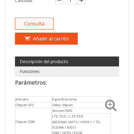
Cantidad:
Consulta
Añadir al carrito
Descripción del producto
Funciones
Parámetros:
Artículos
Especificaciones
Chipset GPS
Ublox chipset
Simcom7600
LTE-TDD / LTE-FDD
Chipset GSM
(WCDMA) UMTS / HSPA + / TD-
SCDMA / EVDO
GSM / GPRS / EDGE