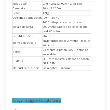
Módulo wifi
2.4g ~ 2.5g (2400m ~ 2483.5m)
Dimensión
70 * 42 * 25mm
Peso
121g
Operando Temperatura
-20 ~ +55 ° C
1600mAh (puede expandirse a
Voltaje de carga
2000mAh) Baterías de iones de litio
de 4.2V Polímero
Sensibilidad GPS
-160db
Enviar datos todos 2 minuto Trabajo>
Tiempo de trabajo
24 horas
2 botones. 1 botón SOS, 1 botón de
Botón
encendido
LED para mostrar estados de poder,
DIRIGIÓ
GPS, GSM
Material de la pulsera
Fibra óptica + silicona
Apoyar la siguiente plataforma