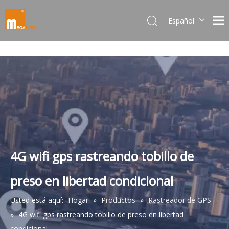
Español
Dansk
norsk språk
한국어
日本語
Italiano
Deutsch
Português
Pусский
Français
4G wifi gps rastreando tobillo de
简体中文
preso en libertad condicional
English
Usted está aquí:
Hogar
»
Productos
»
Rastreador de GPS
»
4G wifi gps rastreando tobillo de preso en libertad
condicional