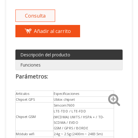
Consulta
Añadir al carrito
Descripción del producto
Funciones
Parámetros:
Artículos
Especificaciones
Chipset GPS
Ublox chipset
Simcom7600
LTE-TDD / LTE-FDD
Chipset GSM
(WCDMA) UMTS / HSPA + / TD-
SCDMA / EVDO
GSM / GPRS / BORDE
Módulo wifi
2.4g ~ 2.5g (2400m ~ 2483.5m)