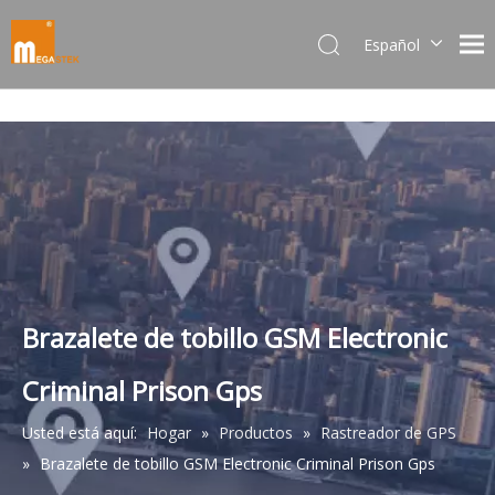
Español
Dansk
norsk språk
한국어
日本語
Italiano
Deutsch
Português
Pусский
Français
Brazalete de tobillo GSM Electronic
简体中文
Criminal Prison Gps
English
Usted está aquí:
Hogar
»
Productos
»
Rastreador de GPS
»
Brazalete de tobillo GSM Electronic Criminal Prison Gps