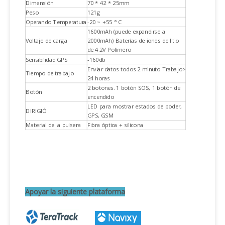
Dimensión
70 * 42 * 25mm
Peso
121g
Operando Temperatura
-20 ~ +55 ° C
1600mAh (puede expandirse a
Voltaje de carga
2000mAh) Baterías de iones de litio
de 4.2V Polímero
Sensibilidad GPS
-160db
Enviar datos todos 2 minuto Trabajo>
Tiempo de trabajo
24 horas
2 botones. 1 botón SOS, 1 botón de
Botón
encendido
LED para mostrar estados de poder,
DIRIGIÓ
GPS, GSM
Material de la pulsera
Fibra óptica + silicona
Apoyar la siguiente plataforma