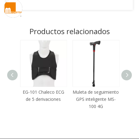
Productos relacionados
 MT400
EG-101 Chaleco ECG
Muleta de seguimiento
Relo
de 5 derivaciones
GPS inteligente MS-
cuid
100 4G