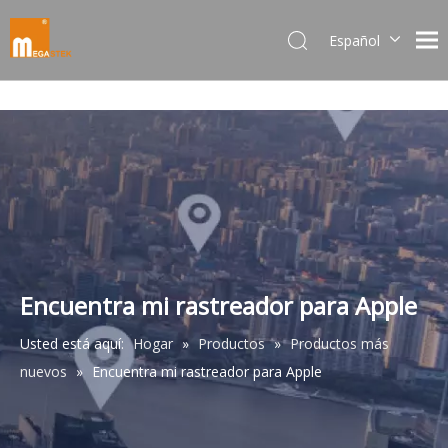
Español
Dansk
norsk språk
한국어
日本語
Italiano
Deutsch
Português
Pусский
Français
Encuentra mi rastreador para Apple
简体中文
Usted está aquí:
Hogar
»
Productos
»
Productos más
English
nuevos
»
Encuentra mi rastreador para Apple