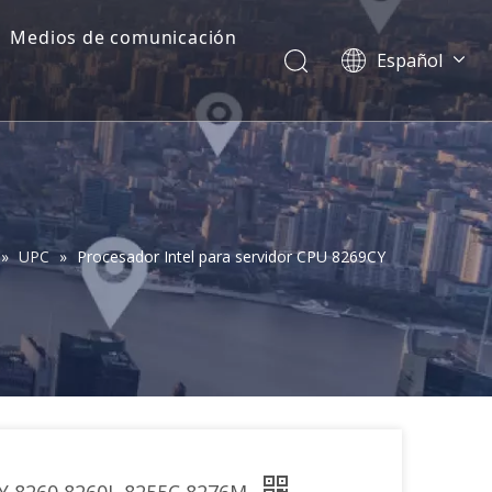
Medios de comunicación
Español
Dansk
norsk språk
한국어
日本語
Italiano
Deutsch
»
UPC
»
Procesador Intel para servidor CPU 8269CY
Português
Pусский
Français
简体中文
English