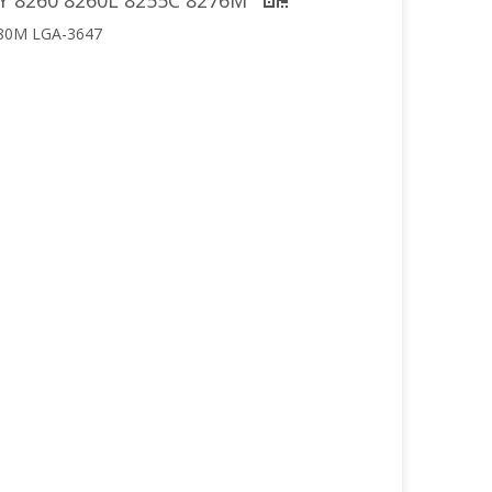
CY 8260 8260L 8255C 8276M
280M LGA-3647