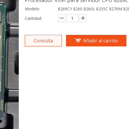
Procesador Intel para servidor CPU 8269
Modelo:
8269CY 8260 8260L 8255C 8276M 8
Cantidad:
Consulta
Añadir al carrito