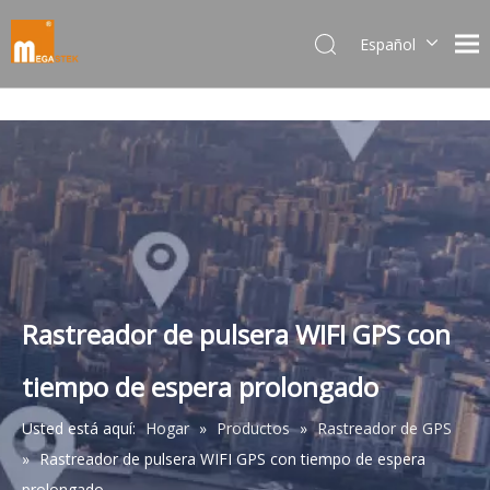
Español
Dansk
norsk språk
한국어
日本語
Italiano
Deutsch
Português
Pусский
Français
Rastreador de pulsera WIFI GPS con
简体中文
tiempo de espera prolongado
English
Usted está aquí:
Hogar
»
Productos
»
Rastreador de GPS
»
Rastreador de pulsera WIFI GPS con tiempo de espera
prolongado