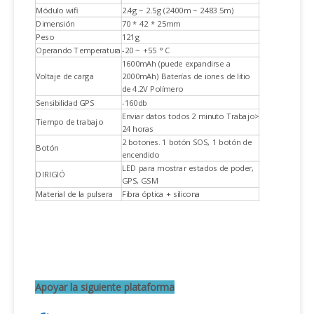
Módulo wifi
2.4g ~ 2.5g (2400m ~ 2483.5m)
Dimensión
70 * 42 * 25mm
Peso
121g
Operando Temperatura
-20 ~ +55 ° C
1600mAh (puede expandirse a
Voltaje de carga
2000mAh) Baterías de iones de litio
de 4.2V Polímero
Sensibilidad GPS
-160db
Enviar datos todos 2 minuto Trabajo>
Tiempo de trabajo
24 horas
2 botones. 1 botón SOS, 1 botón de
Botón
encendido
LED para mostrar estados de poder,
DIRIGIÓ
GPS, GSM
Material de la pulsera
Fibra óptica + silicona
Apoyar la siguiente plataforma