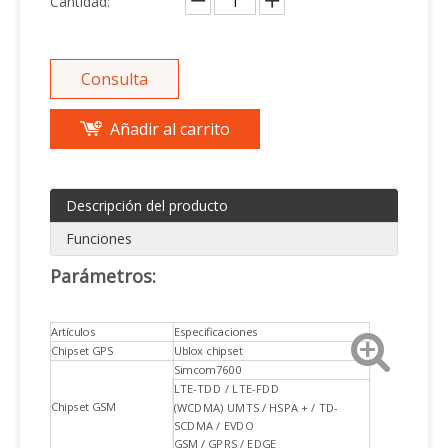
Cantidad:
Consulta
Añadir al carrito
Descripción del producto
Funciones
Parámetros:
Artículos
Especificaciones
Chipset GPS
Ublox chipset
Simcom7600
LTE-TDD / LTE-FDD
Chipset GSM
(WCDMA) UMTS / HSPA + / TD-
SCDMA / EVDO
GSM / GPRS / EDGE