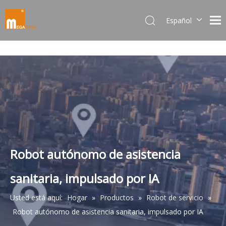
Español
Dansk
norsk språk
한국어
日本語
Italiano
Deutsch
Português
Pусский
Français
Robot autónomo de asistencia
简体中文
sanitaria, impulsado por IA
English
Usted está aquí:
Hogar
»
Productos
»
Robot de servicio
»
Robot autónomo de asistencia sanitaria, impulsado por IA