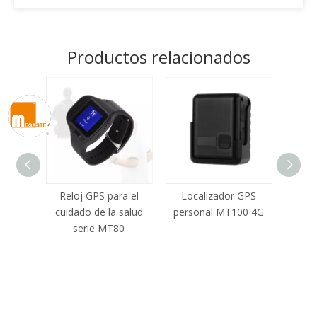
Productos relacionados
ra el
Localizador GPS
MT-90N Mini
Tarjet
salud
personal MT100 4G
rastreador GPS NB-
M2
0
IoT para monitoreo de
inte
ubicación preciso
to