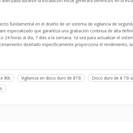
decuada durante la instalación inicial generará beneficios en la estab
to fundamental en el diseño de un sistema de vigilancia de seguridad
ware especializado que garantiza una grabación continua de alta defini
 24 horas al día, 7 días a la semana. Ya sea para actualizar el sis
acenamiento diseñado específicamente proporciona el rendimiento, la 
te 8tb
Vigilancia en disco duro de 8TB
Disco duro de 8 TB a
eo