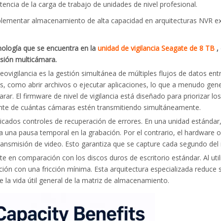
stencia de la carga de trabajo de unidades de nivel profesional.
plementar almacenamiento de alta capacidad en arquitecturas NVR ex
cnología que se encuentra en la
unidad de vigilancia Seagate de 8 TB
,
esión multicámara.
ideovigilancia es la gestión simultánea de múltiples flujos de datos e
s, como abrir archivos o ejecutar aplicaciones, lo que a menudo gen
arar. El firmware de nivel de vigilancia está diseñado para priorizar l
ente de cuántas cámaras estén transmitiendo simultáneamente.
cados controles de recuperación de errores. En una unidad estándar,
a una pausa temporal en la grabación. Por el contrario, el hardware 
transmisión de video. Esto garantiza que se capture cada segundo del me
nte en comparación con los discos duros de escritorio estándar. Al u
nición con una fricción mínima. Esta arquitectura especializada reduce 
 la vida útil general de la matriz de almacenamiento.