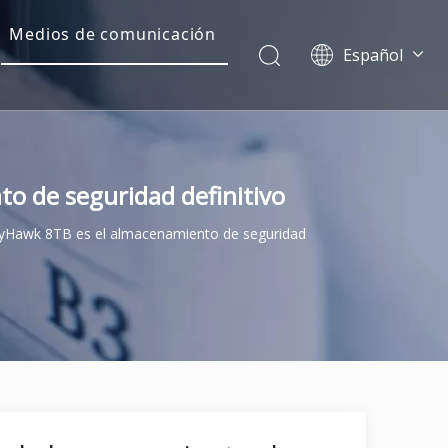
Medios de comunicación
Español
Dansk
norsk språk
한국어
日本語
to de seguridad definitivo
Italiano
Deutsch
 SkyHawk 8TB es el almacenamiento de seguridad
Português
Pусский
Français
简体中文
English