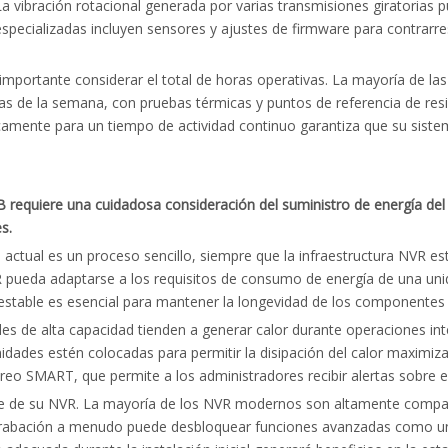
La vibración rotacional generada por varias transmisiones giratorias
specializadas incluyen sensores y ajustes de firmware para contrarres
s importante considerar el total de horas operativas. La mayoría de la
días de la semana, con pruebas térmicas y puntos de referencia de re
ficamente para un tiempo de actividad continuo garantiza que su sis
 requiere una cuidadosa consideración del suministro de energía del 
s.
 actual es un proceso sencillo, siempre que la infraestructura NVR e
R pueda adaptarse a los requisitos de consumo de energía de una uni
 estable es esencial para mantener la longevidad de los componentes
des de alta capacidad tienden a generar calor durante operaciones in
dades estén colocadas para permitir la disipación del calor maximizar
o SMART, que permite a los administradores recibir alertas sobre el 
are de su NVR. La mayoría de los NVR modernos son altamente compat
e grabación a menudo puede desbloquear funciones avanzadas como u