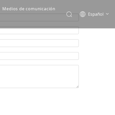
Medios de comunicación
Español
Dansk
norsk språk
한국어
日本語
Italiano
Deutsch
Português
Pусский
Français
简体中文
English