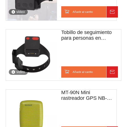
vídeo
Añadir al carrito
Consul
Tobillo de seguimiento
para personas en
libertad condicional
MT60PRO 4G
vídeo
Añadir al carrito
Consul
MT-90N Mini
rastreador GPS NB-
IoT para monitoreo de
ubicación preciso