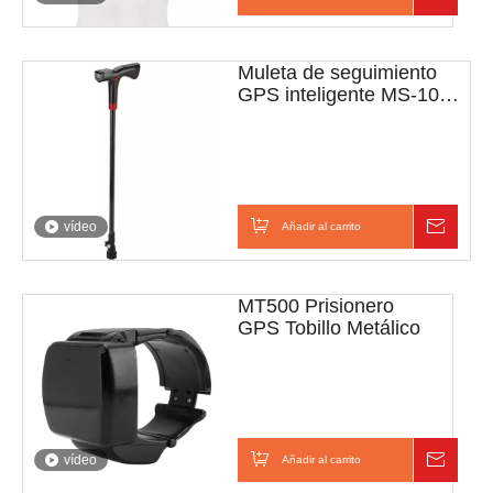
Muleta de seguimiento
GPS inteligente MS-100
4G
vídeo
Añadir al carrito
Consul
MT500 Prisionero
GPS Tobillo Metálico
vídeo
Añadir al carrito
Consul