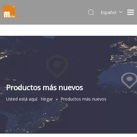
Español
Dansk
norsk språk
한국어
日本語
Italiano
Deutsch
Português
Pусский
Productos más nuevos
Français
简体中文
Usted está aquí:
Hogar
»
Productos más nuevos
English