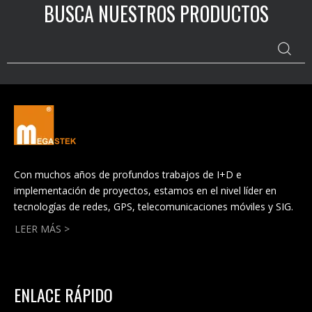
BUSCA NUESTROS PRODUCTOS
ampliamente utilizado en sistemas telefónicos,
redes informáticas y otros campos relacionados
con cables metálicos.Entonces, ¿cuál es el
concepto de diseño de producto del rastreador de
prisioneros?Echemos un vistazo juntos a
continuación.
Con muchos años de profundos trabajos de I+D e
implementación de proyectos, estamos en el nivel líder en
tecnologías de redes, GPS, telecomunicaciones móviles y SIG.
LEER MÁS >
ENLACE RÁPIDO