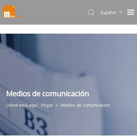
Español
Dansk
norsk språk
한국어
日本語
Italiano
Deutsch
Português
Pусский
Français
Medios de comunicación
简体中文
Usted está aquí:
Hogar
»
Medios de comunicación
English