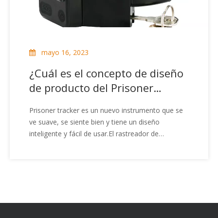
mayo 16, 2023
¿Cuál es el concepto de diseño
de producto del Prisoner
Tracker?
Prisoner tracker es un nuevo instrumento que se
ve suave, se siente bien y tiene un diseño
inteligente y fácil de usar.El rastreador de
prisioneros tiene tres funciones: búsqueda de
línea, alineación de línea y detección de estado de
línea.El rastreador de prisioneros es rápido y
preciso.Es una herramienta práctica para los
ingenieros de instalación y mantenimiento de
sistemas de corriente débil como líneas de
comunicación, cableado integrado y líneas.Es