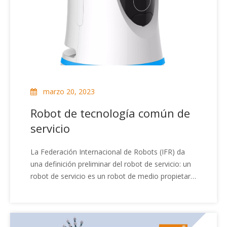
principales consumidores, los principales
productos se basan principalmente en robots de
barrido, robots de trapeador y robots de
ventanas.Con el envejecimiento de la población de
mi país, los robots de servicio comenzaron a ser
populares gradualmente bajo los factores
impulsores del aumento de los costos laborales.
marzo 20, 2023
Robot de tecnología común de
servicio
La Federación Internacional de Robots (IFR) da
una definición preliminar del robot de servicio: un
robot de servicio es un robot de medio propietario
o completamente autónomo, que puede realizar
el servicio de la humanidad, pero no incluye el
equipo de producción.Entonces, ¿entiende las
tecnologías comunes del robot de servicio?