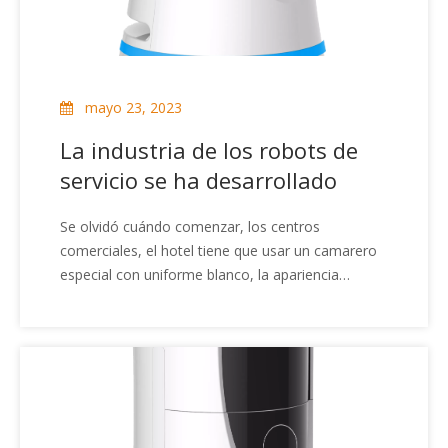
mayo 23, 2023
La industria de los robots de
servicio se ha desarrollado
Se olvidó cuándo comenzar, los centros
comerciales, el hotel tiene que usar un camarero
especial con uniforme blanco, la apariencia
también es una pequeña diferencia, con la palabra
'dormir' para describirlos más apropiados, son el
robot de servicio.Los usuarios pueden brindarles
algunos servicios simples a través de la voz, el
tacto.Los robots de servicio comenzaron a
ingresar gradualmente al mercado nacional en
2014, y los robots en ese momento son los