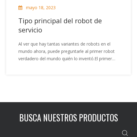
en la industria.
mayo 18, 2023
Tipo principal del robot de
servicio
Al ver que hay tantas variantes de robots en el
mundo ahora, puede preguntarle al primer robot
verdadero del mundo quién lo inventó.El primer
robot es un señor Engelberg, al que se le conoce
como el 'padre de los robots'.El primer robot de
servicio inventado por el Sr. Engelberg es un
auxiliar de enfermería, entonces ¿qué tipo de
robot de servicio?
BUSCA NUESTROS PRODUCTOS