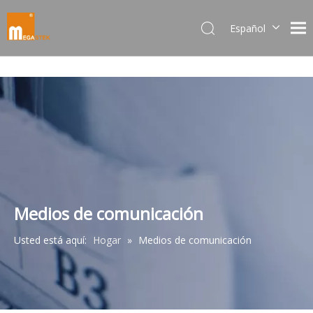
Español
Dansk
norsk språk
한국어
日本語
Italiano
Deutsch
Português
Pусский
Français
Medios de comunicación
简体中文
Usted está aquí:
Hogar
»
Medios de comunicación
English