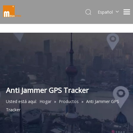
Español
Dansk
norsk språk
한국어
日本語
Italiano
Deutsch
Português
Pусский
Français
Anti Jammer GPS Tracker
简体中文
Usted está aquí:
Hogar
»
Productos
»
Anti Jammer GPS
English
Tracker