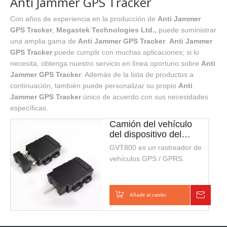
Anti Jammer GPS Tracker
Con años de experiencia en la producción de
Anti Jammer
GPS Tracker
,
Megastek Technologies Ltd.,
puede suministrar
una amplia gama de
Anti Jammer GPS Tracker
.
Anti Jammer
GPS Tracker
puede cumplir con muchas aplicaciones; si lo
necesita, obtenga nuestro servicio en línea oportuno sobre
Anti
Jammer GPS Tracker
. Además de la lista de productos a
continuación, también puede personalizar su propio
Anti
Jammer GPS Tracker
único de acuerdo con sus necesidades
específicas.
Camión del vehículo
del dispositivo del
perseguidor de gps
GVT800 es un rastreador de
anti jammer
vehículos GPS / GPRS.
Añadir al carrito
Consul