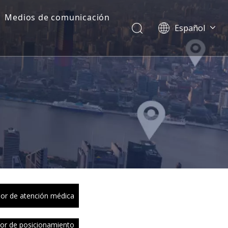
Medios de comunicación
Español
Dansk
norsk språk
한국어
日本語
Italiano
Deutsch
Português
Pусский
Français
简体中文
English
or de atención médica
or de posicionamiento