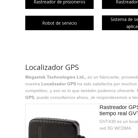
Rastreador de prisioneros
Rastreador
Sistema de s
Robot de servicio
aplic
Localizador GPS
Megastek Technologies Ltd.,
es un fabricante, proveed
nuestra
Localizador GPS
ha sido satisfecha por muchos c
competitivo, y eso es lo que también podemos ofrecerle. P
GPS
, puede consultarnos ahora, ¡le responderemos a ti
Rastreador GPS
tiempo real G
GVT430 es un local
red 3G WCDMA.