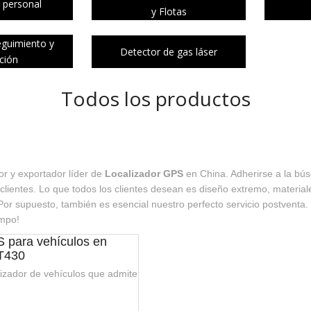
 personal
y Flotas
eguimiento y
Detector de gas láser
ación
Todos los productos
or y exportador líder de
Localizador GPS
en China. Adherirse a la bús
lientes. Lo que todos los clientes desean es diseño extremo, materiale
or supuesto, también es esencial nuestro perfecto servicio postventa. 
empo!
 para vehículos en
VT430
izador de vehículos que admite