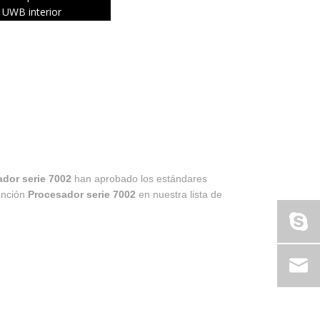
UWB interior
dor serie 7002
han aprobado los estándares
tención
Procesador serie 7002
en nuestra lista de