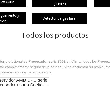
 personal
y Flotas
eguimiento y
Detector de gas láser
ación
Todos los productos
dor profesional de
Procesador serie 7002
en China, todos los
Procesa
 estar completamente seguro de la calidad. Si no encuentra su propia in
onarle servicios personalizados.
servidor AMD CPU serie
cesador usado Socket
 núcleos 64