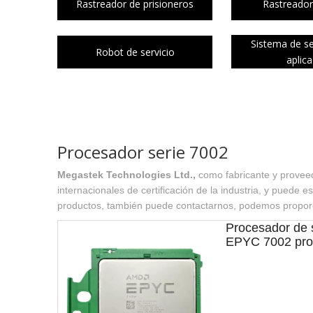
Rastreador de prisioneros
Rastreador
Sistema de s
Robot de servicio
aplic
Procesador serie 7002
Megastek Technologies Ltd.,
como fabricante y provee
internacionales de certificación de la industria, y puede
productos, también puede contactarnos, podemos proporci
Procesador de 
EPYC 7002 pro
SP3 2,5 GHz 32