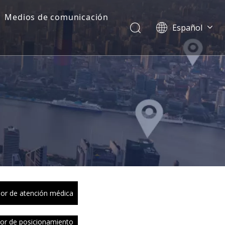
Medios de comunicación
Español
Dansk
norsk språk
한국어
日本語
Italiano
Deutsch
Português
Pусский
Français
简体中文
English
or de atención médica
or de posicionamiento