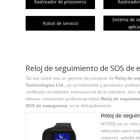
Rastreador de prisioneros
Rastreador
Sistema de s
Robot de servicio
aplic
Reloj de seguimiento de SOS de 
Tal vez usted sea un gerente de compras de
Reloj de s
Technologies Ltd.,
es un fabricante y proveedor profes
certificado el estándar internacional de la industria, si
obtener orientación profesional sobre
Reloj de seguimi
SOS de emergencia
, no le defraudaremos.
Reloj de segui
MT80Q es un reloj 
adecuado para segu
mayores, admite ala