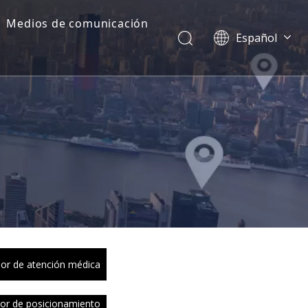
Medios de comunicación
Español
Dansk
norsk språk
한국어
日本語
Italiano
Deutsch
Português
Pусский
Français
简体中文
English
or de atención médica
or de posicionamiento