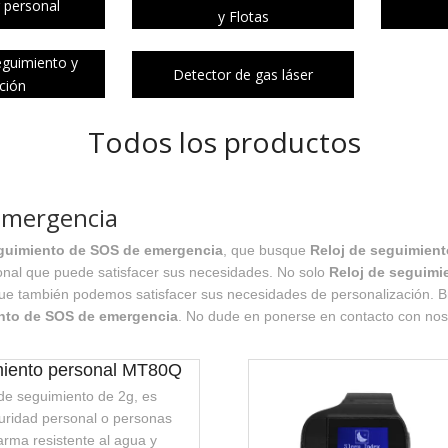
 personal
y Flotas
eguimiento y
Detector de gas láser
ación
Todos los productos
emergencia
eguimiento de SOS de emergencia
, que busque
Reloj de seguimien
ional que puede satisfacer sus necesidades. No solo
Reloj de seguimi
no que también podemos satisfacer sus necesidades de personalización. 
ento de SOS de emergencia
. No dude en ponerse en contacto con nos
miento personal MT80Q
de seguimiento de 2g, es
ridad personal o personas
rma resistente al agua y