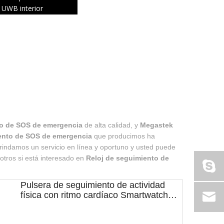
UWB interior
to de SOS de emergencia
de alta calidad, y
Megastek
ento de SOS de emergencia
que producimos ha
Brindamos un servicio en línea y oportuno y usted puede
otros si está interesado en
Reloj de seguimiento de
Pulsera de seguimiento de actividad
física con ritmo cardíaco Smartwatch
resistente al agua