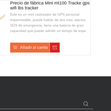
Precio de fábrica Mini mt100 Tracke gps
wifi lbs tracker
Este es un mini rastreador de GPS personal
impermeable, puede hablar de dos vías, alarma
SOS de emergencia, tiene una batería de gran
capacidad que puede admitir un tiempo de espera
más largo, también admite la carga inalámbrica,
con una apariencia elegante y fácil de transportar.
Es adecuado para guardias de seguridad o policía
Añadir al carrito
Consulta
de seguridad pública.