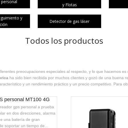
 personal
y Flotas
eguimiento y
Detector de gas láser
ación
Todos los productos
iferentes preocupaciones especiales al respecto, y lo que hacemos es m
brica
ha sido bien recibida por muchos clientes y gozó de una buena 
aracterístico y un rendimiento práctico y un precio competitivo. Para 
PS personal MT100 4G
treador gps personal a prueba
lar en dos direcciones, alarma
ne una batería de gran
e soportar un tiempo de