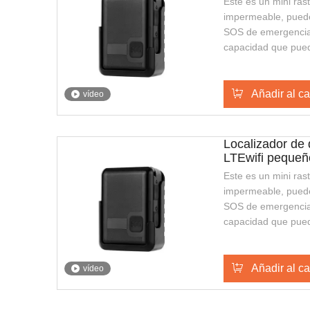
Este es un mini ra
impermeable, puede
SOS de emergencia,
capacidad que pued
más largo, también 
con una apariencia e
Es adecuado para g
Añadir al ca
vídeo
de seguridad públic
Localizador de 
LTEwifi pequeñ
Este es un mini ra
impermeable, puede
SOS de emergencia,
capacidad que pued
más largo, también 
con una apariencia e
Es adecuado para g
Añadir al ca
vídeo
de seguridad públic