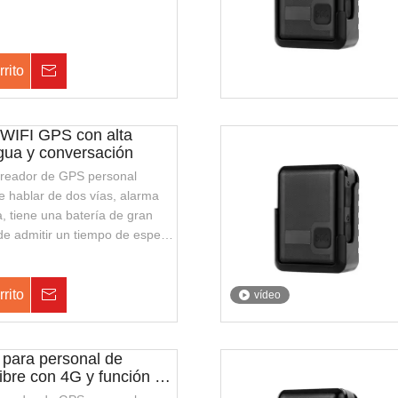
ado, también admite carga
a apariencia elegante y fácil de
ecuado para guardias de
rrito
Consulta
dores de seguridad pública.
 WIFI GPS con alta
agua y conversación
streador de GPS personal
 hablar de dos vías, alarma
 tiene una batería de gran
e admitir un tiempo de espera
admite la carga inalámbrica,
legante y fácil de transportar.
uardias de seguridad o policía
rrito
Consulta
vídeo
a.
 para personal de
 libre con 4G y función de