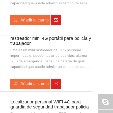
capacidad que puede admitir un tiempo de espera
más largo, también admite la carga inalámbrica,
con una apariencia elegante y fácil de transportar.
Es adecuado para guardias de seguridad o policía
Añadir al carrito
Consulta
de seguridad pública.
rastreador mini 4G portátil para policía y
trabajador
Este es un mini rastreador de GPS personal
impermeable, puede hablar de dos vías, alarma
SOS de emergencia, tiene una batería de gran
capacidad que puede admitir un tiempo de espera
más largo, también admite la carga inalámbrica,
con una apariencia elegante y fácil de transportar.
Es adecuado para guardias de seguridad o policía
Añadir al carrito
Consulta
de seguridad pública.
Localizador personal WIFI 4G para
guardia de seguridad trabajador policia