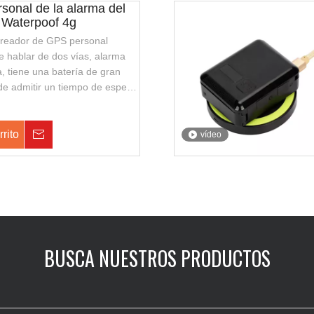
sonal de la alarma del
7 Waterpoof 4g
streador de GPS personal
 hablar de dos vías, alarma
 tiene una batería de gran
e admitir un tiempo de espera
admite la carga inalámbrica,
legante y fácil de transportar.
uardias de seguridad o policía
rrito
Consulta
vídeo
a.
BUSCA NUESTROS PRODUCTOS