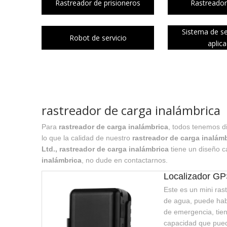
Rastreador de prisioneros
Rastreador
Sistema de s
Robot de servicio
aplic
rastreador de carga inalámbrica
Para
rastreador de carga inalámbrica
, todos tenemos d
lo que la calidad de nuestro
rastreador de carga inalám
Ltd.,
rastreador de carga inalámbrica
tiene un diseño c
inalámbrica
, no dude en contactarnos.
Localizador G
Este es un mini ras
de agua, puede hab
de emergencia, tie
capacidad que pued