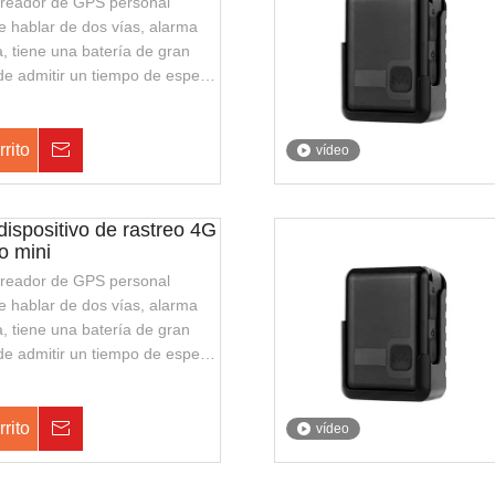
streador de GPS personal
 hablar de dos vías, alarma
 tiene una batería de gran
e admitir un tiempo de espera
admite la carga inalámbrica,
legante y fácil de transportar.
uardias de seguridad o policía
rrito
Consulta
vídeo
a.
dispositivo de rastreo 4G
o mini
streador de GPS personal
 hablar de dos vías, alarma
 tiene una batería de gran
e admitir un tiempo de espera
admite la carga inalámbrica,
legante y fácil de transportar.
uardias de seguridad o policía
rrito
Consulta
vídeo
a.