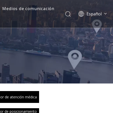
Medios de comunicación
Español
Dansk
norsk språk
한국어
日本語
Italiano
Deutsch
Português
Pусский
Français
简体中文
English
or de atención médica
or de posicionamiento