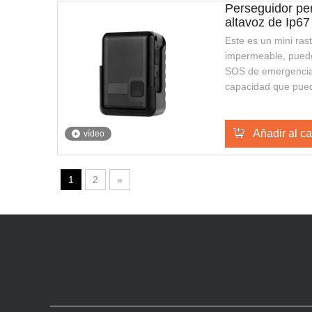
Perseguidor per
altavoz de Ip6
Este es un mini ra
impermeable, puede
SOS de emergencia,
capacidad que pued
más largo, también 
con una apariencia e
Es adecuado para g
Añadir al ca
vídeo
de seguridad públic
1
2
»