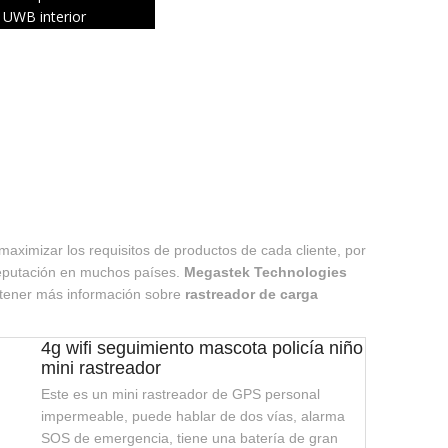
UWB interior
aximizar los requisitos de productos de cada cliente, por
reputación en muchos países.
Megastek Technologies
obtener más información sobre
rastreador de carga
4g wifi seguimiento mascota policía niño
mini rastreador
Este es un mini rastreador de GPS personal
impermeable, puede hablar de dos vías, alarma
SOS de emergencia, tiene una batería de gran