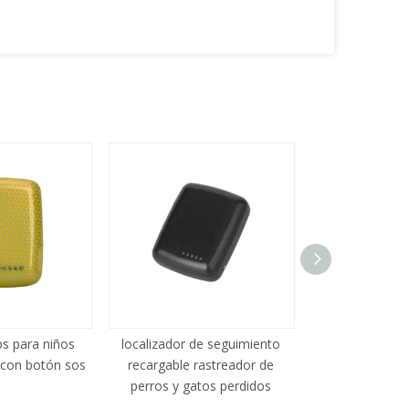
ps para niños
localizador de seguimiento
vehículo mas
 con botón sos
recargable rastreador de
persona ras
perros y gatos perdidos
plata