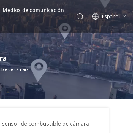
Medios de comunicación
Español
Dansk
norsk språk
한국어
日本語
ra
Italiano
Deutsch
tible de cámara
Português
Pусский
Français
简体中文
English
on sensor de combustible de cámara