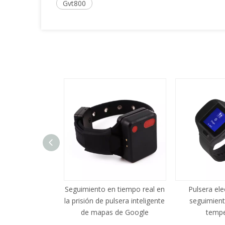
Gvt800
pulsera de
Seguimiento en tiempo real en
Pulsera ele
to WiFi/GPS
la prisión de pulsera inteligente
seguimient
da para presos
de mapas de Google
tempe