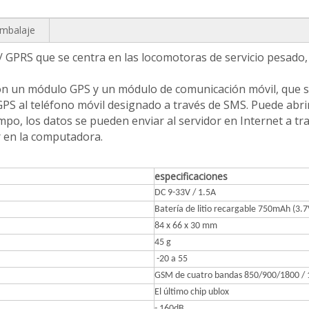
embalaje
 GPRS que se centra en las locomotoras de servicio pesado, 
n un módulo GPS y un módulo de comunicación móvil, que se 
S al teléfono móvil designado a través de SMS. Puede abrir 
mpo, los datos se pueden enviar al servidor en Internet a t
 en la computadora.
especificaciones
DC 9-33V / 1.5A
Batería de litio recargable 750mAh (3.7
84 x 66 x 30 mm
45 g
-20 a 55
GSM de cuatro bandas 850/900/1800 
El último chip ublox
- 160dB