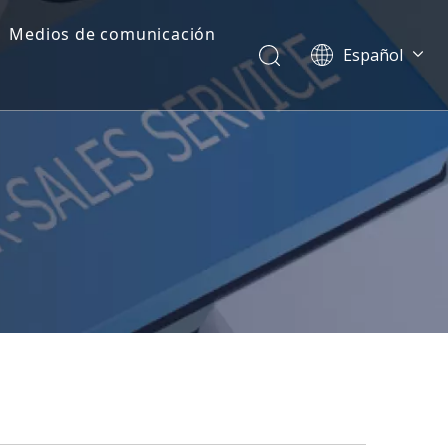
Medios de comunicación
Español
Dansk
norsk språk
한국어
日本語
Italiano
Deutsch
Português
Pусский
Français
简体中文
English