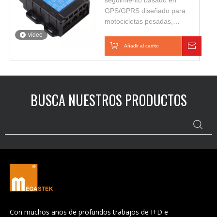
seguimiento basado en
GPS/GPRS diseñado para
motocicletas pesadas,
autobuses interurbanos,
vídeo
autobuses escolares y
Añadir al carrito
Consul
gestión de flotas.
BUSCA NUESTROS PRODUCTOS
Con muchos años de profundos trabajos de I+D e