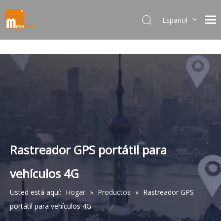
Español
Dansk
norsk språk
한국어
日本語
Italiano
Deutsch
Português
Pусский
Français
Rastreador GPS portátil para
简体中文
vehículos 4G
English
Usted está aquí:
Hogar
»
Productos
»
Rastreador GPS
portátil para vehículos 4G