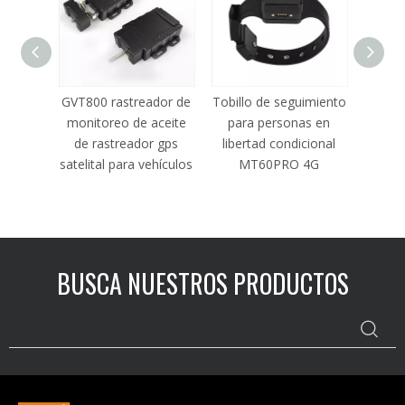
miento
GVT800 rastreador de
Tobillo de seguimiento
Robo
T80Q
monitoreo de aceite
para personas en
asist
de rastreador gps
libertad condicional
imp
satelital para vehículos
MT60PRO 4G
BUSCA NUESTROS PRODUCTOS