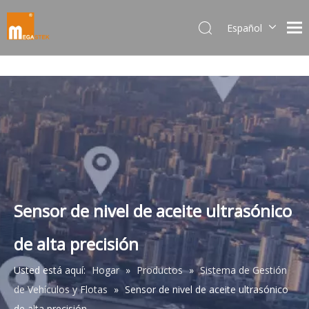
Español
Dansk
norsk språk
한국어
日本語
Italiano
Deutsch
Português
Pусский
Français
Sensor de nivel de aceite ultrasónico
简体中文
de alta precisión
English
Usted está aquí:
Hogar
»
Productos
»
Sistema de Gestión
de Vehículos y Flotas
»
Sensor de nivel de aceite ultrasónico
de alta precisión